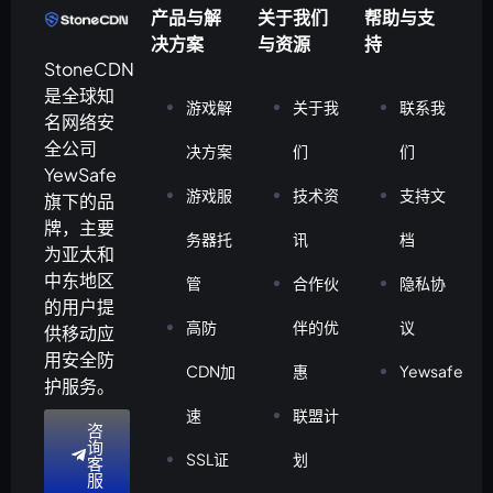
产品与解
关于我们
帮助与支
决方案
与资源
持
StoneCDN
是全球知
游戏解
关于我
联系我
名网络安
全公司
决方案
们
们
YewSafe
游戏服
技术资
支持文
旗下的品
牌，主要
务器托
讯
档
为亚太和
中东地区
管
合作伙
隐私协
的用户提
高防
伴的优
议
供移动应
用安全防
CDN加
惠
Yewsafe
护服务。
速
联盟计
咨
询
SSL证
划
客
服